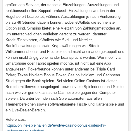
großartigen Service, der schnelle Einzahlungen, Auszahlungen und
reaktionsschnellen Support umfasst. Einzahlungen werden in der
Regel sofort bearbeitet, während Auszahlungen je nach Verifizierung
bis zu 48 Stunden dauern können, wobei eWallets die schnellste
Option sind. Simsino bietet eine Vielzahl von Zahlungsmethoden an,
um unterschiedlichen Vorlieben gerecht zu werden, darunter
Kredit-/Debitkarten, eWallets wie Skrill und Neteller,
Banküberweisungen sowie Kryptowährungen wie Bitcoin.
Willkommensbonus und Freispiele sind nicht aneinandergekoppelt und
können unabhängig voneinander beansprucht werden. Wer mobil via
Smartphone oder Tablet spielen möchte, ist nicht auf eine App
angewiesen. Pokerfreunde können unter anderem bei Triple Card
Poker, Texas Hold’em Bonus Poker, Casino Hold‘em und Caribbean
Stud gegen die Bank spielen. Bei vielen Online Casinos ist dieser
Bereich mittlerweile ausgelagert, obwohl viele Spielerinnen und Spieler
nach wie vor gerne klassische Casinospiele gegen den Computer
spielen. Darunter befinden sich Spielautomaten aus allen
Themenbereichen sowie softwarebasierte Tisch- und Kartenspiele und
ein Live-Dealer-Bereich.
References:
https://online-spielhallen.de/evolve-casino-bonus-codes-ihr-