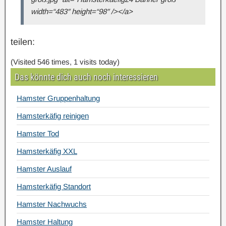
width=“483″ height=“98″ /></a>
teilen:
(Visited 546 times, 1 visits today)
Das könnte dich auch noch interessieren
Hamster Gruppenhaltung
Hamsterkäfig reinigen
Hamster Tod
Hamsterkäfig XXL
Hamster Auslauf
Hamsterkäfig Standort
Hamster Nachwuchs
Hamster Haltung